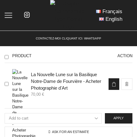
Français
English
CONTACTEZ-MOI CLIQUANT ICI:
WHATSAPP
PRODUCT
ACTION
La Nouvelle Lune sur la Basilique
Ce
Notre-Dame de Fourvière - Acheter
produit
Photographie d'Art
a
70,00
€
plusieurs
variations.
Les
options
APPLY
peuvent
être
ASK FOR AN ESTIMATE
choisies